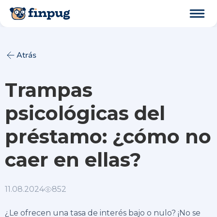
Atrás
Trampas
psicológicas del
préstamo: ¿cómo no
caer en ellas?
11.08.2024
852
¿Le ofrecen una tasa de interés bajo o nulo? ¡No se